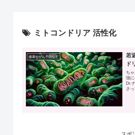
ミトコンドリア 活性化
若
健康やがん予防など
ド
ちゃ
強に
Dr
さっ
スポ